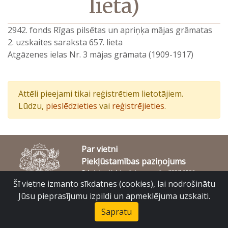
lieta)
2942. fonds Rīgas pilsētas un apriņķa mājas grāmatas
2. uzskaites saraksta 657. lieta
Atgāzenes ielas Nr. 3 mājas grāmata (1909-1917)
Attēli pieejami tikai reģistrētiem lietotājiem.
Lūdzu,
pieslēdzieties
vai
reģistrējieties
.
Par vietni
Piekļūstamības paziņojums
© Latvijas Valsts vēstures arhīvs 2007-2026
Slokas iela 16, Rīga, LV – 1048
Šī vietne izmanto sīkdatnes (cookies), lai nodrošinātu
raduraksti@arhivi.gov.lv
Jūsu pieprasījumu izpildi un apmeklējuma uzskaiti.
Sapratu