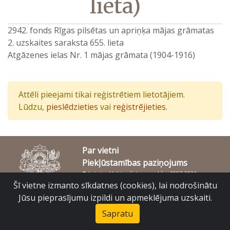
lieta)
2942. fonds Rīgas pilsētas un apriņķa mājas grāmatas
2. uzskaites saraksta 655. lieta
Atgāzenes ielas Nr. 1 mājas grāmata (1904-1916)
Attēli pieejami tikai reģistrētiem lietotājiem.
Lūdzu,
pieslēdzieties
vai
reģistrējieties
.
Par vietni
Piekļūstamības paziņojums
© Latvijas Valsts vēstures arhīvs 2007-2026
Slokas iela 16, Rīga, LV – 1048
Šī vietne izmanto sīkdatnes (cookies), lai nodrošinātu
raduraksti@arhivi.gov.lv
Jūsu pieprasījumu izpildi un apmeklējuma uzskaiti.
Sapratu