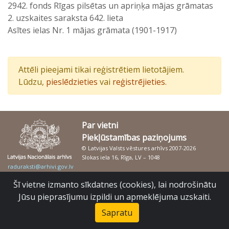
2942. fonds Rīgas pilsētas un apriņķa mājas grāmatas
2. uzskaites saraksta 642. lieta
Asītes ielas Nr. 1 mājas grāmata (1901-1917)
Attēli pieejami tikai reģistrētiem lietotājiem.
Lūdzu,
pieslēdzieties
vai
reģistrējieties
.
Par vietni
Piekļūstamības paziņojums
© Latvijas Valsts vēstures arhīvs 2007-2026
Slokas iela 16, Rīga, LV – 1048
raduraksti@arhivi.gov.lv
Šī vietne izmanto sīkdatnes (cookies), lai nodrošinātu
Jūsu pieprasījumu izpildi un apmeklējuma uzskaiti.
Sapratu