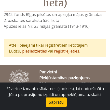
lieta)
2942. fonds Rīgas pilsētas un apriņķa mājas grāmatas
2. uzskaites saraksta 536. lieta
Apuzes ielas Nr. 23 mājas grāmata (1913-1916)
Attēli pieejami tikai reģistrētiem lietotājiem.
Lūdzu,
pieslēdzieties
vai
reģistrējieties
.
Par vietni
Piekļūstamības paziņojums
© Latvijas Valsts vēstures arhīvs 2007-2026
Slokas iela 16, Rīga, LV – 1048
Šī vietne izmanto sīkdatnes (cookies), lai nodrošinātu
raduraksti@arhivi.gov.lv
Jūsu pieprasījumu izpildi un apmeklējuma uzskaiti.
Sapratu