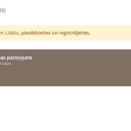
16)
iem. Lūdzu,
pieslēdzieties
vai
reģistrējieties
.
bas paziņojums
007-2026