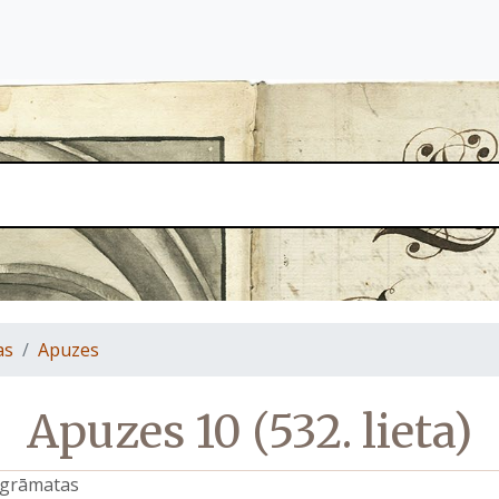
as
Apuzes
Apuzes 10 (532. lieta)
s grāmatas