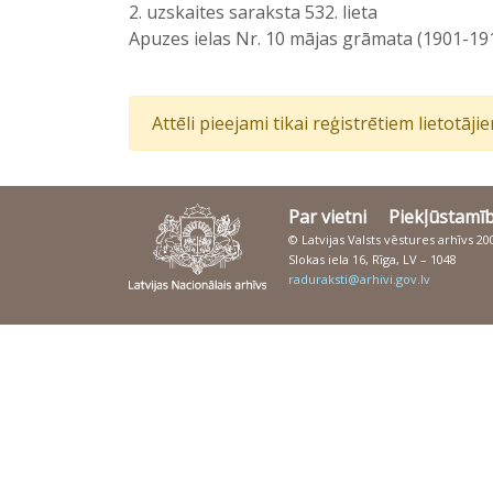
2. uzskaites saraksta 532. lieta
Apuzes ielas Nr. 10 mājas grāmata (1901-19
Attēli pieejami tikai reģistrētiem lietotāj
Par vietni
Piekļūstamī
© Latvijas Valsts vēstures arhīvs 2
Slokas iela 16, Rīga, LV – 1048
raduraksti@arhivi.gov.lv