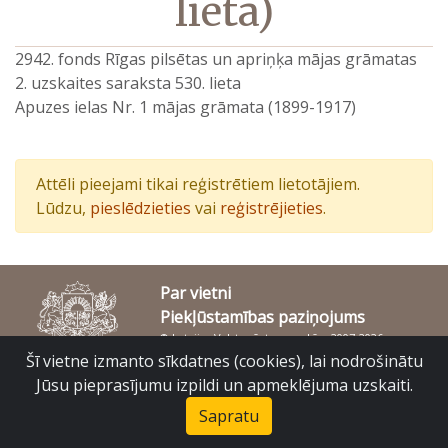
lieta)
2942. fonds Rīgas pilsētas un apriņķa mājas grāmatas
2. uzskaites saraksta 530. lieta
Apuzes ielas Nr. 1 mājas grāmata (1899-1917)
Attēli pieejami tikai reģistrētiem lietotājiem.
Lūdzu,
pieslēdzieties
vai
reģistrējieties
.
Par vietni
Piekļūstamības paziņojums
© Latvijas Valsts vēstures arhīvs 2007-2026
Slokas iela 16, Rīga, LV – 1048
Šī vietne izmanto sīkdatnes (cookies), lai nodrošinātu
raduraksti@arhivi.gov.lv
Jūsu pieprasījumu izpildi un apmeklējuma uzskaiti.
Sapratu