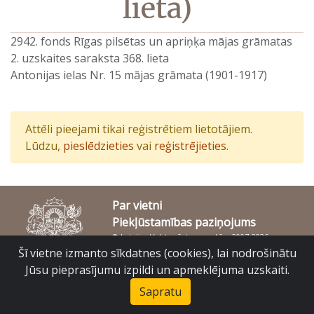
lieta)
2942. fonds Rīgas pilsētas un apriņķa mājas grāmatas
2. uzskaites saraksta 368. lieta
Antonijas ielas Nr. 15 mājas grāmata (1901-1917)
Attēli pieejami tikai reģistrētiem lietotājiem.
Lūdzu,
pieslēdzieties
vai
reģistrējieties
.
Par vietni
Piekļūstamības paziņojums
© Latvijas Valsts vēstures arhīvs 2007-2026
Slokas iela 16, Rīga, LV – 1048
Šī vietne izmanto sīkdatnes (cookies), lai nodrošinātu
raduraksti@arhivi.gov.lv
Jūsu pieprasījumu izpildi un apmeklējuma uzskaiti.
Sapratu