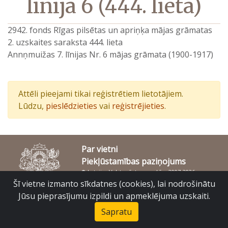
līnija 6 (444. lieta)
2942. fonds Rīgas pilsētas un apriņķa mājas grāmatas
2. uzskaites saraksta 444. lieta
Annņmuižas 7. līnijas Nr. 6 mājas grāmata (1900-1917)
Attēli pieejami tikai reģistrētiem lietotājiem.
Lūdzu,
pieslēdzieties
vai
reģistrējieties
.
Par vietni
Piekļūstamības paziņojums
© Latvijas Valsts vēstures arhīvs 2007-2026
Slokas iela 16, Rīga, LV – 1048
Šī vietne izmanto sīkdatnes (cookies), lai nodrošinātu
raduraksti@arhivi.gov.lv
Jūsu pieprasījumu izpildi un apmeklējuma uzskaiti.
Sapratu