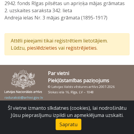
2942. fonds Rīgas pilsētas un apriņķa mājas grāmatas
2. uzskaites saraksta 342. lieta
Andreja ielas Nr. 3 mājas grāmata (1895-1917)
Attēli pieejami tikai reģistrētiem lietotājiem.
Lūdzu,
pieslēdzieties
vai
reģistrējieties
.
Par vietni
Piekļūstamības paziņojums
© Latvijas Valsts vēstures arhīvs 2007-2026
Slokas iela 16, Rīga, LV – 1048
raduraksti@arhivi.gov.lv
Šī vietne izmanto sīkdatnes (cookies), lai nodrošinātu
Jūsu pieprasījumu izpildi un apmeklējuma uzskaiti.
Sapratu