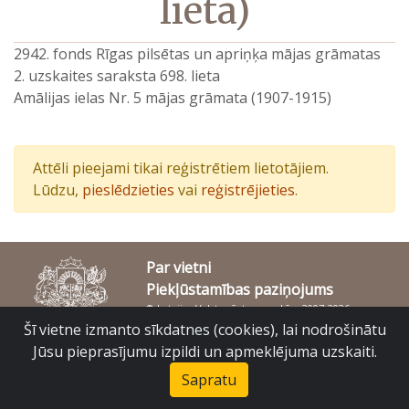
lieta)
2942. fonds Rīgas pilsētas un apriņķa mājas grāmatas
2. uzskaites saraksta 698. lieta
Amālijas ielas Nr. 5 mājas grāmata (1907-1915)
Attēli pieejami tikai reģistrētiem lietotājiem.
Lūdzu,
pieslēdzieties
vai
reģistrējieties
.
Par vietni
Piekļūstamības paziņojums
© Latvijas Valsts vēstures arhīvs 2007-2026
Slokas iela 16, Rīga, LV – 1048
Šī vietne izmanto sīkdatnes (cookies), lai nodrošinātu
raduraksti@arhivi.gov.lv
Jūsu pieprasījumu izpildi un apmeklējuma uzskaiti.
Sapratu