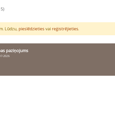
15)
iem. Lūdzu,
pieslēdzieties
vai
reģistrējieties
.
bas paziņojums
007-2026