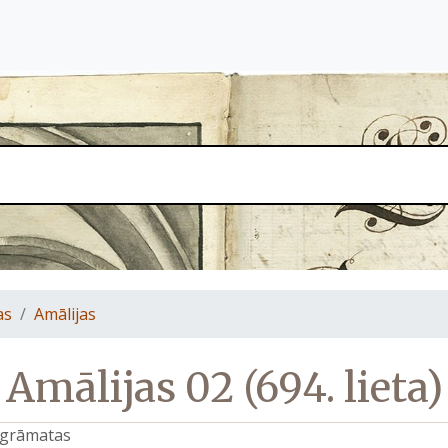
as
Amālijas
Amālijas 02 (694. lieta)
s grāmatas