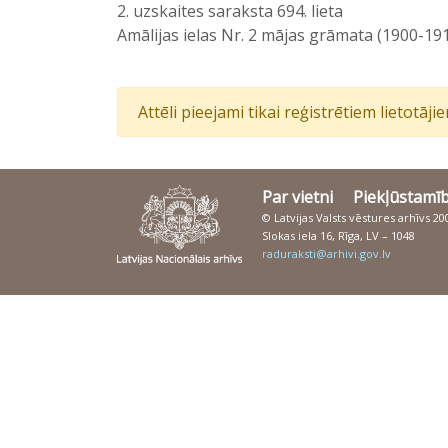
2. uzskaites saraksta 694. lieta
Amālijas ielas Nr. 2 mājas grāmata (1900-19
Attēli pieejami tikai reģistrētiem lietotāj
Par vietni
Piekļūstamī
© Latvijas Valsts vēstures arhīvs 2
Slokas iela 16, Rīga, LV – 1048
raduraksti@arhivi.gov.lv