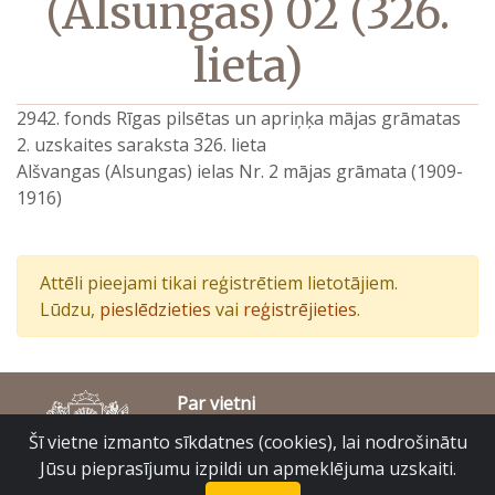
(Alsungas) 02 (326.
lieta)
2942. fonds Rīgas pilsētas un apriņķa mājas grāmatas
2. uzskaites saraksta 326. lieta
Alšvangas (Alsungas) ielas Nr. 2 mājas grāmata (1909-
1916)
Attēli pieejami tikai reģistrētiem lietotājiem.
Lūdzu,
pieslēdzieties
vai
reģistrējieties
.
Par vietni
Piekļūstamības paziņojums
Šī vietne izmanto sīkdatnes (cookies), lai nodrošinātu
© Latvijas Valsts vēstures arhīvs 2007-2026
Jūsu pieprasījumu izpildi un apmeklējuma uzskaiti.
Slokas iela 16, Rīga, LV – 1048
raduraksti@arhivi.gov.lv