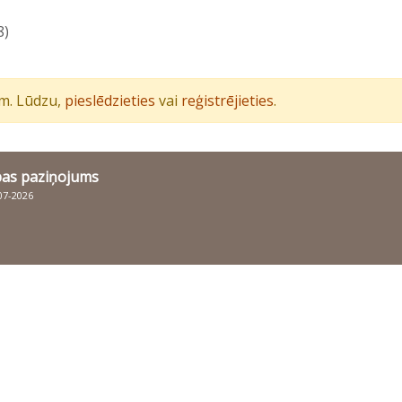
8)
iem. Lūdzu,
pieslēdzieties
vai
reģistrējieties
.
bas paziņojums
007-2026