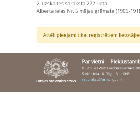
2. uzskaites saraksta 272. lieta
Alberta ielas Nr. 5 mājas grāmata (1905-191
Attēli pieejami tikai reģistrētiem lietotāj
Par vietni
Piekļūstamī
© Latvijas Valsts vēstures arhīvs 2
Slokas iela 16, Rīga, LV – 1048
raduraksti@arhivi.gov.lv