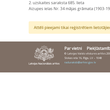
2. uzskaites saraksta 685. lieta
Aizupes ielas Nr. 34 mājas grāmata (1903-19
Attēli pieejami tikai reģistrētiem lietotāj
Par vietni
Piekļūstamī
© Latvijas Valsts vēstures arhīvs 2
Slokas iela 16, Rīga, LV – 1048
raduraksti@arhivi.gov.lv