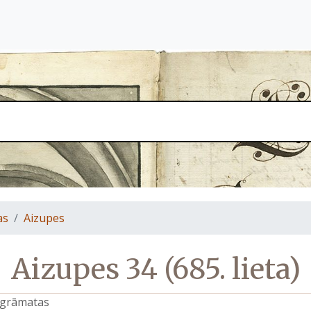
as
Aizupes
Aizupes 34 (685. lieta)
s grāmatas