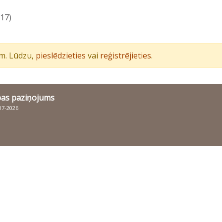
17)
iem. Lūdzu,
pieslēdzieties
vai
reģistrējieties
.
bas paziņojums
007-2026