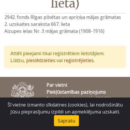
lieta)
2942. fonds Rīgas pilsētas un apriņķa mājas grāmatas
2. uzskaites saraksta 667. lieta
Aizupes ielas Nr. 3 mājas grāmata (1908-1916)
Attēli pieejami tikai reģistrētiem lietotājiem.
Lūdzu,
pieslēdzieties
vai
reģistrējieties
.
Par vietni
Piekļūstamības paziņojums
© Latvijas Valsts vēstures arhīvs 2007-2026
Slokas iela 16, Rīga, LV – 1048
Šī vietne izmanto sīkdatnes (cookies), lai nodrošinātu
raduraksti@arhivi.gov.lv
Jūsu pieprasījumu izpildi un apmeklējuma uzskaiti.
Sapratu