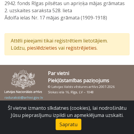
2942. fonds Rīgas pilsētas un apriņķa mājas grāmatas
2. uzskaites saraksta 528. lieta
Ādolfa ielas Nr. 17 mājas grāmata (1909-1918)
Attēli pieejami tikai reģistrētiem lietotājiem.
Lūdzu,
pieslēdzieties
vai
reģistrējieties
.
Par vietni
Piekļūstamības paziņojums
© Latvijas Valsts vēstures arhīvs 2007-2026
Slokas iela 16, Rīga, LV – 1048
raduraksti@arhivi.gov.lv
Šī vietne izmanto sīkdatnes (cookies), lai nodrošinātu
Jūsu pieprasījumu izpildi un apmeklējuma uzskaiti.
Sapratu