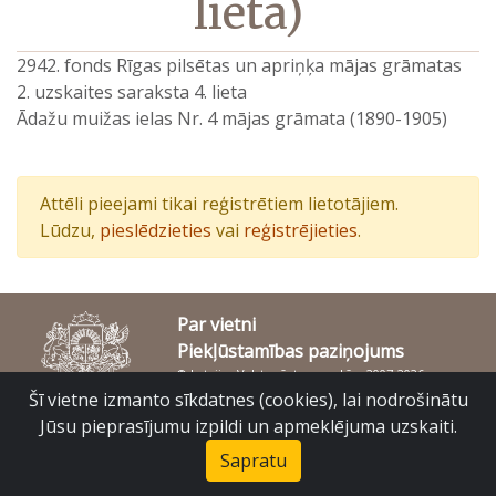
lieta)
2942. fonds Rīgas pilsētas un apriņķa mājas grāmatas
2. uzskaites saraksta 4. lieta
Ādažu muižas ielas Nr. 4 mājas grāmata (1890-1905)
Attēli pieejami tikai reģistrētiem lietotājiem.
Lūdzu,
pieslēdzieties
vai
reģistrējieties
.
Par vietni
Piekļūstamības paziņojums
© Latvijas Valsts vēstures arhīvs 2007-2026
Slokas iela 16, Rīga, LV – 1048
Šī vietne izmanto sīkdatnes (cookies), lai nodrošinātu
raduraksti@arhivi.gov.lv
Jūsu pieprasījumu izpildi un apmeklējuma uzskaiti.
Sapratu