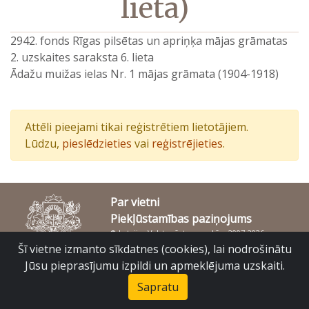
lieta)
2942. fonds Rīgas pilsētas un apriņķa mājas grāmatas
2. uzskaites saraksta 6. lieta
Ādažu muižas ielas Nr. 1 mājas grāmata (1904-1918)
Attēli pieejami tikai reģistrētiem lietotājiem.
Lūdzu,
pieslēdzieties
vai
reģistrējieties
.
Par vietni
Piekļūstamības paziņojums
© Latvijas Valsts vēstures arhīvs 2007-2026
Slokas iela 16, Rīga, LV – 1048
Šī vietne izmanto sīkdatnes (cookies), lai nodrošinātu
raduraksti@arhivi.gov.lv
Jūsu pieprasījumu izpildi un apmeklējuma uzskaiti.
Sapratu