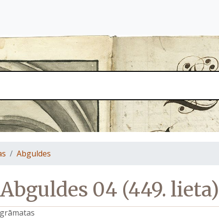
as
Abguldes
Abguldes 04 (449. lieta)
s grāmatas