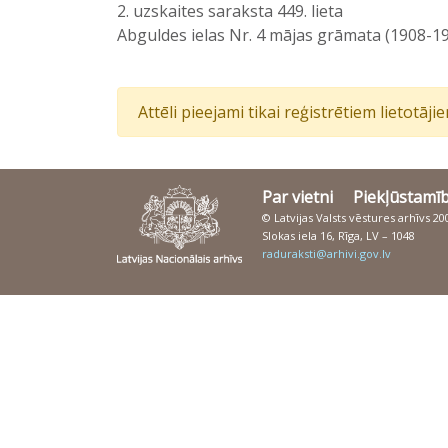
2. uzskaites saraksta 449. lieta
Abguldes ielas Nr. 4 mājas grāmata (1908-1
Attēli pieejami tikai reģistrētiem lietotāj
Par vietni
Piekļūstamī
© Latvijas Valsts vēstures arhīvs 2
Slokas iela 16, Rīga, LV – 1048
raduraksti@arhivi.gov.lv