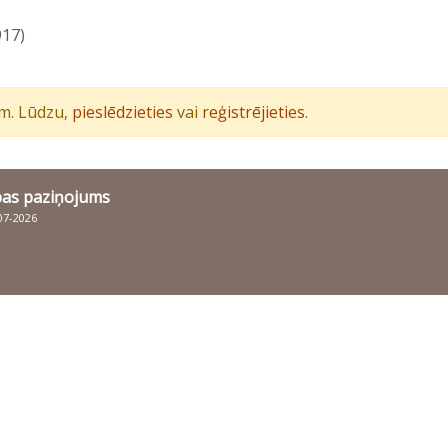
917)
iem. Lūdzu,
pieslēdzieties
vai
reģistrējieties
.
bas paziņojums
007-2026