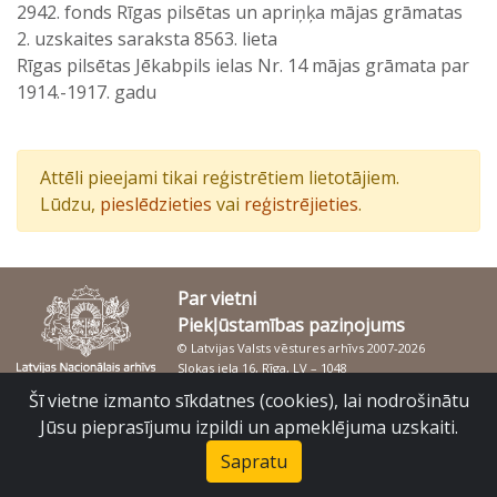
2942. fonds Rīgas pilsētas un apriņķa mājas grāmatas
2. uzskaites saraksta 8563. lieta
Rīgas pilsētas Jēkabpils ielas Nr. 14 mājas grāmata par
1914.-1917. gadu
Attēli pieejami tikai reģistrētiem lietotājiem.
Lūdzu,
pieslēdzieties
vai
reģistrējieties
.
Par vietni
Piekļūstamības paziņojums
© Latvijas Valsts vēstures arhīvs 2007-2026
Slokas iela 16, Rīga, LV – 1048
raduraksti@arhivi.gov.lv
Šī vietne izmanto sīkdatnes (cookies), lai nodrošinātu
Jūsu pieprasījumu izpildi un apmeklējuma uzskaiti.
Sapratu