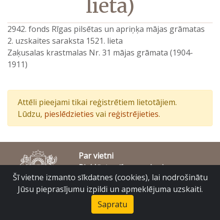
lieta)
2942. fonds Rīgas pilsētas un apriņķa mājas grāmatas
2. uzskaites saraksta 1521. lieta
Zaķusalas krastmalas Nr. 31 mājas grāmata (1904-
1911)
Attēli pieejami tikai reģistrētiem lietotājiem.
Lūdzu,
pieslēdzieties
vai
reģistrējieties
.
Par vietni
Piekļūstamības paziņojums
Šī vietne izmanto sīkdatnes (cookies), lai nodrošinātu
© Latvijas Valsts vēstures arhīvs 2007-2026
Slokas iela 16, Rīga, LV – 1048
Jūsu pieprasījumu izpildi un apmeklējuma uzskaiti.
raduraksti@arhivi.gov.lv
Sapratu