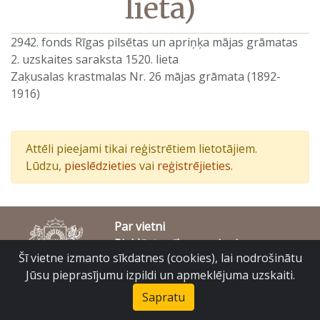
lieta)
2942. fonds Rīgas pilsētas un apriņķa mājas grāmatas
2. uzskaites saraksta 1520. lieta
Zaķusalas krastmalas Nr. 26 mājas grāmata (1892-
1916)
Attēli pieejami tikai reģistrētiem lietotājiem.
Lūdzu,
pieslēdzieties
vai
reģistrējieties
.
Par vietni
Piekļūstamības paziņojums
Šī vietne izmanto sīkdatnes (cookies), lai nodrošinātu
© Latvijas Valsts vēstures arhīvs 2007-2026
Slokas iela 16, Rīga, LV – 1048
Jūsu pieprasījumu izpildi un apmeklējuma uzskaiti.
raduraksti@arhivi.gov.lv
Sapratu