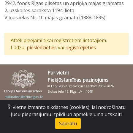
2942. fonds Rīgas pilsētas un apriņķa mājas grāmatas
2. uzskaites saraksta 1194. lieta
Viļņas ielas Nr. 10 mājas grāmata (1888-1895)
Attēli pieejami tikai reģistrētiem lietotājiem.
Lūdzu,
pieslēdzieties
vai
reģistrējieties
.
Par vietni
Piekļūstamības paziņojums
© Latvijas Valsts vēstures arhīvs 2007-2026
Slokas iela 16, Rīga, LV – 1048
raduraksti@arhivi.gov.lv
Šī vietne izmanto sīkdatnes (cookies), lai nodrošinātu
Jūsu pieprasījumu izpildi un apmeklējuma uzskaiti.
Sapratu