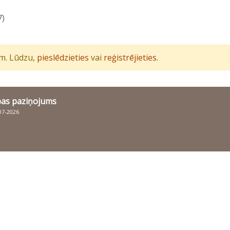
7)
iem. Lūdzu,
pieslēdzieties
vai
reģistrējieties
.
bas paziņojums
007-2026