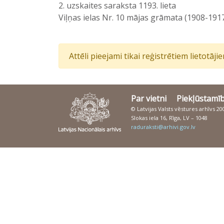
2. uzskaites saraksta 1193. lieta
Viļņas ielas Nr. 10 mājas grāmata (1908-191
Attēli pieejami tikai reģistrētiem lietotāj
Par vietni
Piekļūstamī
© Latvijas Valsts vēstures arhīvs 2
Slokas iela 16, Rīga, LV – 1048
raduraksti@arhivi.gov.lv