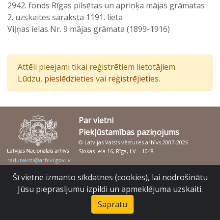
2942. fonds Rīgas pilsētas un apriņķa mājas grāmatas
2. uzskaites saraksta 1191. lieta
Viļņas ielas Nr. 9 mājas grāmata (1899-1916)
Attēli pieejami tikai reģistrētiem lietotājiem.
Lūdzu,
pieslēdzieties
vai
reģistrējieties
.
Par vietni
Piekļūstamības paziņojums
© Latvijas Valsts vēstures arhīvs 2007-2026
Slokas iela 16, Rīga, LV – 1048
raduraksti@arhivi.gov.lv
Šī vietne izmanto sīkdatnes (cookies), lai nodrošinātu
Jūsu pieprasījumu izpildi un apmeklējuma uzskaiti.
Sapratu