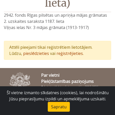
lieta)
2942. fonds Rīgas pilsētas un apriņķa mājas grāmatas
2. uzskaites saraksta 1187. lieta
Viļņas ielas Nr. 3 mājas grāmata (1913-1917)
Attēli pieejami tikai reģistrētiem lietotājiem.
Lūdzu,
pieslēdzieties
vai
reģistrējieties
.
Par vietni
Piekļūstamības paziņojums
© Latvijas Valsts vēstures arhīvs 2007-2026
Slokas iela 16, Rīga, LV – 1048
Šī vietne izmanto sīkdatnes (cookies), lai nodrošinātu
raduraksti@arhivi.gov.lv
Jūsu pieprasījumu izpildi un apmeklējuma uzskaiti.
Sapratu