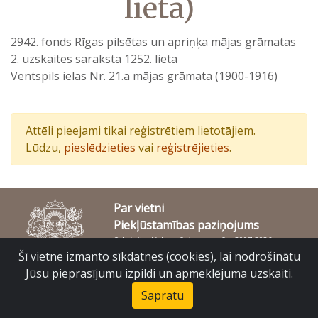
lieta)
2942. fonds Rīgas pilsētas un apriņķa mājas grāmatas
2. uzskaites saraksta 1252. lieta
Ventspils ielas Nr. 21.a mājas grāmata (1900-1916)
Attēli pieejami tikai reģistrētiem lietotājiem.
Lūdzu,
pieslēdzieties
vai
reģistrējieties
.
Par vietni
Piekļūstamības paziņojums
© Latvijas Valsts vēstures arhīvs 2007-2026
Slokas iela 16, Rīga, LV – 1048
Šī vietne izmanto sīkdatnes (cookies), lai nodrošinātu
raduraksti@arhivi.gov.lv
Jūsu pieprasījumu izpildi un apmeklējuma uzskaiti.
Sapratu