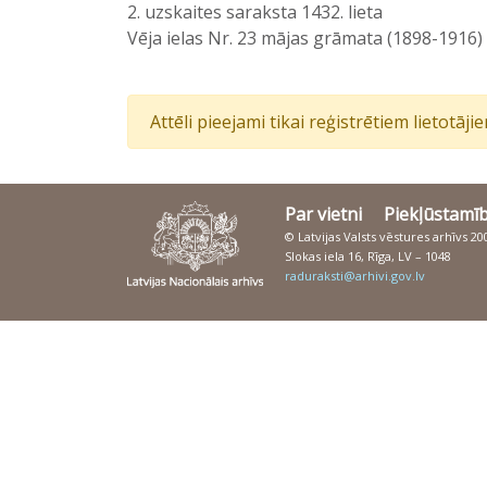
2. uzskaites saraksta 1432. lieta
Vēja ielas Nr. 23 mājas grāmata (1898-1916)
Attēli pieejami tikai reģistrētiem lietotāj
Par vietni
Piekļūstamī
© Latvijas Valsts vēstures arhīvs 2
Slokas iela 16, Rīga, LV – 1048
raduraksti@arhivi.gov.lv