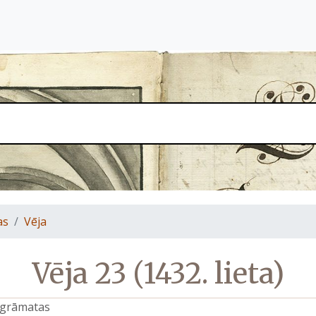
as
Vēja
Vēja 23 (1432. lieta)
s grāmatas