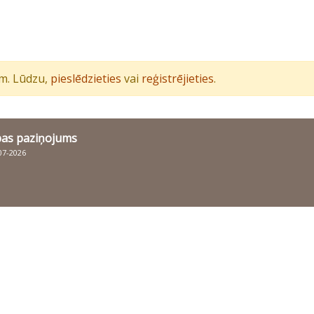
iem. Lūdzu,
pieslēdzieties
vai
reģistrējieties
.
bas paziņojums
007-2026