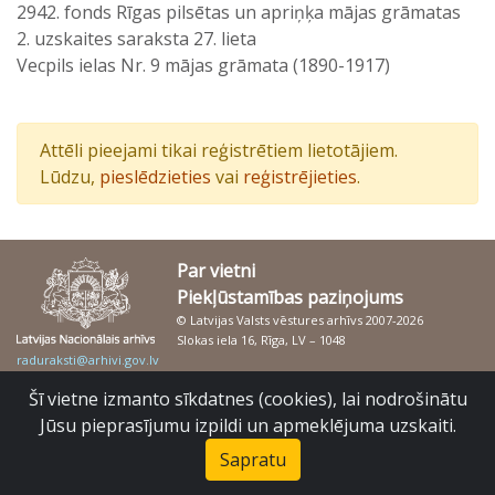
2942. fonds Rīgas pilsētas un apriņķa mājas grāmatas
2. uzskaites saraksta 27. lieta
Vecpils ielas Nr. 9 mājas grāmata (1890-1917)
Attēli pieejami tikai reģistrētiem lietotājiem.
Lūdzu,
pieslēdzieties
vai
reģistrējieties
.
Par vietni
Piekļūstamības paziņojums
© Latvijas Valsts vēstures arhīvs 2007-2026
Slokas iela 16, Rīga, LV – 1048
raduraksti@arhivi.gov.lv
Šī vietne izmanto sīkdatnes (cookies), lai nodrošinātu
Jūsu pieprasījumu izpildi un apmeklējuma uzskaiti.
Sapratu