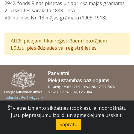
2942. fonds Rīgas pilsētas un apriņķa mājas grāmatas
2. uzskaites saraksta 1848. lieta
Vārnu ielas Nr. 13 mājas grāmata (1905-1918)
Attēli pieejami tikai reģistrētiem lietotājiem.
Lūdzu,
pieslēdzieties
vai
reģistrējieties
.
Par vietni
Piekļūstamības paziņojums
© Latvijas Valsts vēstures arhīvs 2007-2026
Slokas iela 16, Rīga, LV – 1048
raduraksti@arhivi.gov.lv
Šī vietne izmanto sīkdatnes (cookies), lai nodrošinātu
Jūsu pieprasījumu izpildi un apmeklējuma uzskaiti.
Sapratu