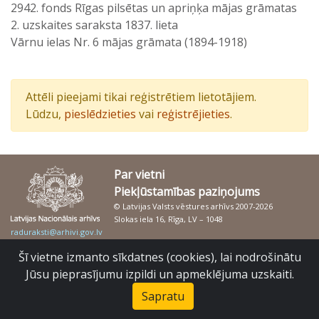
2942. fonds Rīgas pilsētas un apriņķa mājas grāmatas
2. uzskaites saraksta 1837. lieta
Vārnu ielas Nr. 6 mājas grāmata (1894-1918)
Attēli pieejami tikai reģistrētiem lietotājiem.
Lūdzu,
pieslēdzieties
vai
reģistrējieties
.
Par vietni
Piekļūstamības paziņojums
© Latvijas Valsts vēstures arhīvs 2007-2026
Slokas iela 16, Rīga, LV – 1048
raduraksti@arhivi.gov.lv
Šī vietne izmanto sīkdatnes (cookies), lai nodrošinātu
Jūsu pieprasījumu izpildi un apmeklējuma uzskaiti.
Sapratu