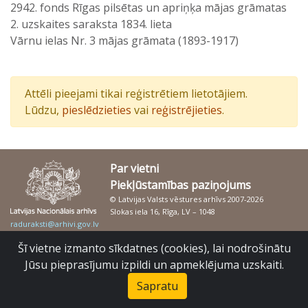
2942. fonds Rīgas pilsētas un apriņķa mājas grāmatas
2. uzskaites saraksta 1834. lieta
Vārnu ielas Nr. 3 mājas grāmata (1893-1917)
Attēli pieejami tikai reģistrētiem lietotājiem.
Lūdzu,
pieslēdzieties
vai
reģistrējieties
.
Par vietni
Piekļūstamības paziņojums
© Latvijas Valsts vēstures arhīvs 2007-2026
Slokas iela 16, Rīga, LV – 1048
raduraksti@arhivi.gov.lv
Šī vietne izmanto sīkdatnes (cookies), lai nodrošinātu
Jūsu pieprasījumu izpildi un apmeklējuma uzskaiti.
Sapratu