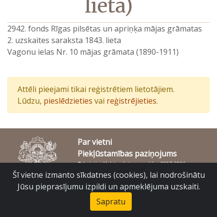
lieta)
2942. fonds Rīgas pilsētas un apriņķa mājas grāmatas
2. uzskaites saraksta 1843. lieta
Vagonu ielas Nr. 10 mājas grāmata (1890-1911)
Attēli pieejami tikai reģistrētiem lietotājiem.
Lūdzu,
pieslēdzieties
vai
reģistrējieties
.
Par vietni
Piekļūstamības paziņojums
© Latvijas Valsts vēstures arhīvs 2007-2026
Slokas iela 16, Rīga, LV – 1048
Šī vietne izmanto sīkdatnes (cookies), lai nodrošinātu
raduraksti@arhivi.gov.lv
Jūsu pieprasījumu izpildi un apmeklējuma uzskaiti.
Sapratu