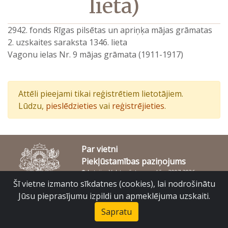
lieta)
2942. fonds Rīgas pilsētas un apriņķa mājas grāmatas
2. uzskaites saraksta 1346. lieta
Vagonu ielas Nr. 9 mājas grāmata (1911-1917)
Attēli pieejami tikai reģistrētiem lietotājiem.
Lūdzu,
pieslēdzieties
vai
reģistrējieties
.
Par vietni
Piekļūstamības paziņojums
© Latvijas Valsts vēstures arhīvs 2007-2026
Slokas iela 16, Rīga, LV – 1048
Šī vietne izmanto sīkdatnes (cookies), lai nodrošinātu
raduraksti@arhivi.gov.lv
Jūsu pieprasījumu izpildi un apmeklējuma uzskaiti.
Sapratu