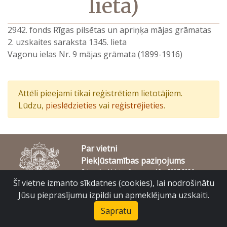
lieta)
2942. fonds Rīgas pilsētas un apriņķa mājas grāmatas
2. uzskaites saraksta 1345. lieta
Vagonu ielas Nr. 9 mājas grāmata (1899-1916)
Attēli pieejami tikai reģistrētiem lietotājiem.
Lūdzu,
pieslēdzieties
vai
reģistrējieties
.
Par vietni
Piekļūstamības paziņojums
© Latvijas Valsts vēstures arhīvs 2007-2026
Slokas iela 16, Rīga, LV – 1048
Šī vietne izmanto sīkdatnes (cookies), lai nodrošinātu
raduraksti@arhivi.gov.lv
Jūsu pieprasījumu izpildi un apmeklējuma uzskaiti.
Sapratu