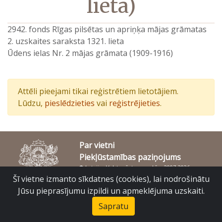
lieta)
2942. fonds Rīgas pilsētas un apriņķa mājas grāmatas
2. uzskaites saraksta 1321. lieta
Ūdens ielas Nr. 2 mājas grāmata (1909-1916)
Attēli pieejami tikai reģistrētiem lietotājiem.
Lūdzu,
pieslēdzieties
vai
reģistrējieties
.
Par vietni
Piekļūstamības paziņojums
© Latvijas Valsts vēstures arhīvs 2007-2026
Slokas iela 16, Rīga, LV – 1048
Šī vietne izmanto sīkdatnes (cookies), lai nodrošinātu
raduraksti@arhivi.gov.lv
Jūsu pieprasījumu izpildi un apmeklējuma uzskaiti.
Sapratu