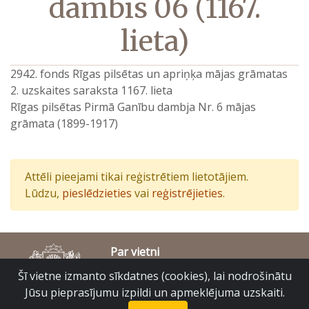
dambis 06 (1167.
lieta)
2942. fonds Rīgas pilsētas un apriņķa mājas grāmatas
2. uzskaites saraksta 1167. lieta
Rīgas pilsētas Pirmā Ganību dambja Nr. 6 mājas
grāmata (1899-1917)
Attēli pieejami tikai reģistrētiem lietotājiem.
Lūdzu,
pieslēdzieties
vai
reģistrējieties
.
Par vietni
Piekļūstamības paziņojums
Šī vietne izmanto sīkdatnes (cookies), lai nodrošinātu
© Latvijas Valsts vēstures arhīvs 2007-2026
Jūsu pieprasījumu izpildi un apmeklējuma uzskaiti.
Slokas iela 16, Rīga, LV – 1048
raduraksti@arhivi.gov.lv