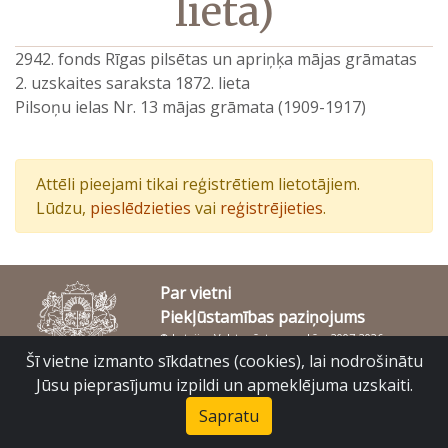
lieta)
2942. fonds Rīgas pilsētas un apriņķa mājas grāmatas
2. uzskaites saraksta 1872. lieta
Pilsoņu ielas Nr. 13 mājas grāmata (1909-1917)
Attēli pieejami tikai reģistrētiem lietotājiem.
Lūdzu,
pieslēdzieties
vai
reģistrējieties
.
Par vietni
Piekļūstamības paziņojums
© Latvijas Valsts vēstures arhīvs 2007-2026
Slokas iela 16, Rīga, LV – 1048
Šī vietne izmanto sīkdatnes (cookies), lai nodrošinātu
raduraksti@arhivi.gov.lv
Jūsu pieprasījumu izpildi un apmeklējuma uzskaiti.
Sapratu