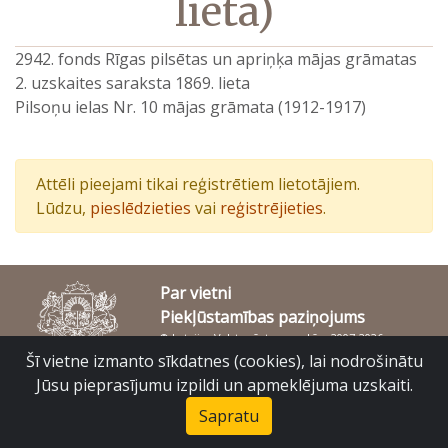
lieta)
2942. fonds Rīgas pilsētas un apriņķa mājas grāmatas
2. uzskaites saraksta 1869. lieta
Pilsoņu ielas Nr. 10 mājas grāmata (1912-1917)
Attēli pieejami tikai reģistrētiem lietotājiem.
Lūdzu,
pieslēdzieties
vai
reģistrējieties
.
Par vietni
Piekļūstamības paziņojums
© Latvijas Valsts vēstures arhīvs 2007-2026
Slokas iela 16, Rīga, LV – 1048
Šī vietne izmanto sīkdatnes (cookies), lai nodrošinātu
raduraksti@arhivi.gov.lv
Jūsu pieprasījumu izpildi un apmeklējuma uzskaiti.
Sapratu