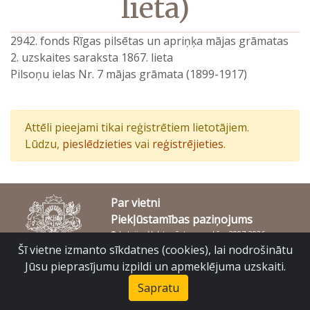
lieta)
2942. fonds Rīgas pilsētas un apriņķa mājas grāmatas
2. uzskaites saraksta 1867. lieta
Pilsoņu ielas Nr. 7 mājas grāmata (1899-1917)
Attēli pieejami tikai reģistrētiem lietotājiem.
Lūdzu,
pieslēdzieties
vai
reģistrējieties
.
Par vietni
Piekļūstamības paziņojums
© Latvijas Valsts vēstures arhīvs 2007-2026
Slokas iela 16, Rīga, LV – 1048
Šī vietne izmanto sīkdatnes (cookies), lai nodrošinātu
raduraksti@arhivi.gov.lv
Jūsu pieprasījumu izpildi un apmeklējuma uzskaiti.
Sapratu