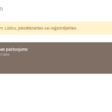
2)
iem. Lūdzu,
pieslēdzieties
vai
reģistrējieties
.
bas paziņojums
007-2026