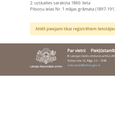
2. uzskaites saraksta 1860. lieta
Pilsoņu ielas Nr. 1 mājas grāmata (1897-191
Attēli pieejami tikai reģistrētiem lietotāj
Par vietni
Piekļūstamī
© Latvijas Valsts vēstures arhīvs 2
Slokas iela 16, Rīga, LV – 1048
raduraksti@arhivi.gov.lv