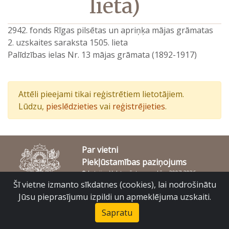
lieta)
2942. fonds Rīgas pilsētas un apriņķa mājas grāmatas
2. uzskaites saraksta 1505. lieta
Palīdzības ielas Nr. 13 mājas grāmata (1892-1917)
Attēli pieejami tikai reģistrētiem lietotājiem.
Lūdzu,
pieslēdzieties
vai
reģistrējieties
.
Par vietni
Piekļūstamības paziņojums
© Latvijas Valsts vēstures arhīvs 2007-2026
Slokas iela 16, Rīga, LV – 1048
Šī vietne izmanto sīkdatnes (cookies), lai nodrošinātu
raduraksti@arhivi.gov.lv
Jūsu pieprasījumu izpildi un apmeklējuma uzskaiti.
Sapratu