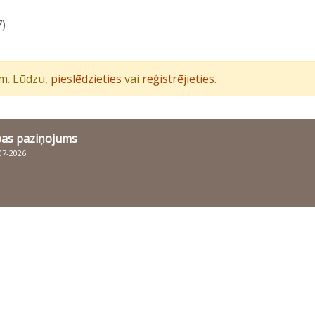
7)
iem. Lūdzu,
pieslēdzieties
vai
reģistrējieties
.
bas paziņojums
007-2026