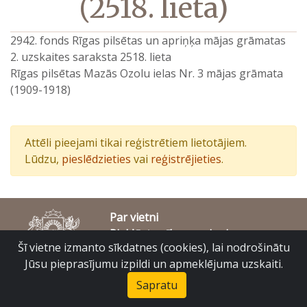
(2518. lieta)
2942. fonds Rīgas pilsētas un apriņķa mājas grāmatas
2. uzskaites saraksta 2518. lieta
Rīgas pilsētas Mazās Ozolu ielas Nr. 3 mājas grāmata
(1909-1918)
Attēli pieejami tikai reģistrētiem lietotājiem.
Lūdzu,
pieslēdzieties
vai
reģistrējieties
.
Par vietni
Piekļūstamības paziņojums
Šī vietne izmanto sīkdatnes (cookies), lai nodrošinātu
© Latvijas Valsts vēstures arhīvs 2007-2026
Slokas iela 16, Rīga, LV – 1048
Jūsu pieprasījumu izpildi un apmeklējuma uzskaiti.
raduraksti@arhivi.gov.lv
Sapratu