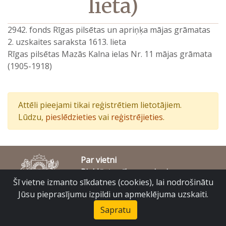
lieta)
2942. fonds Rīgas pilsētas un apriņķa mājas grāmatas
2. uzskaites saraksta 1613. lieta
Rīgas pilsētas Mazās Kalna ielas Nr. 11 mājas grāmata
(1905-1918)
Attēli pieejami tikai reģistrētiem lietotājiem.
Lūdzu,
pieslēdzieties
vai
reģistrējieties
.
Par vietni
Piekļūstamības paziņojums
Šī vietne izmanto sīkdatnes (cookies), lai nodrošinātu
© Latvijas Valsts vēstures arhīvs 2007-2026
Slokas iela 16, Rīga, LV – 1048
Jūsu pieprasījumu izpildi un apmeklējuma uzskaiti.
raduraksti@arhivi.gov.lv
Sapratu