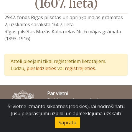
(1607. lieta)
2942. fonds Rīgas pilsētas un apriņķa mājas grāmatas
2. uzskaites saraksta 1607. lieta
Rīgas pilsētas Mazās Kalna ielas Nr. 6 mājas grāmata
(1893-1916)
Attēli pieejami tikai reģistrētiem lietotājiem.
Lūdzu,
pieslēdzieties
vai
reģistrējieties
.
Par vietni
Piekļūstamības paziņojums
Šī vietne izmanto sīkdatnes (cookies), lai nodrošinātu
© Latvijas Valsts vēstures arhīvs 2007-2026
Slokas iela 16, Rīga, LV – 1048
Jūsu pieprasījumu izpildi un apmeklējuma uzskaiti.
raduraksti@arhivi.gov.lv
Sapratu