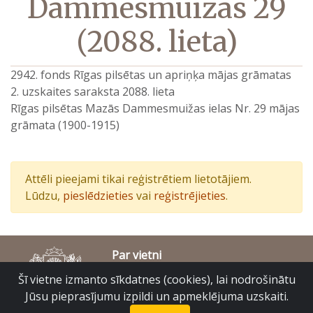
Dammesmuižas 29
(2088. lieta)
2942. fonds Rīgas pilsētas un apriņķa mājas grāmatas
2. uzskaites saraksta 2088. lieta
Rīgas pilsētas Mazās Dammesmuižas ielas Nr. 29 mājas
grāmata (1900-1915)
Attēli pieejami tikai reģistrētiem lietotājiem.
Lūdzu,
pieslēdzieties
vai
reģistrējieties
.
Par vietni
Piekļūstamības paziņojums
Šī vietne izmanto sīkdatnes (cookies), lai nodrošinātu
© Latvijas Valsts vēstures arhīvs 2007-2026
Jūsu pieprasījumu izpildi un apmeklējuma uzskaiti.
Slokas iela 16, Rīga, LV – 1048
raduraksti@arhivi.gov.lv