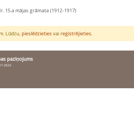
r. 15.a mājas grāmata (1912-1917)
iem. Lūdzu,
pieslēdzieties
vai
reģistrējieties
.
bas paziņojums
007-2026