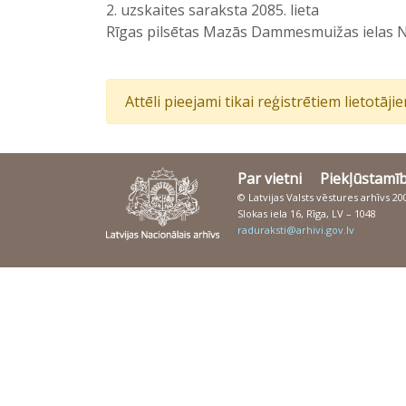
2. uzskaites saraksta 2085. lieta
Rīgas pilsētas Mazās Dammesmuižas ielas N
Attēli pieejami tikai reģistrētiem lietotāj
Par vietni
Piekļūstamī
© Latvijas Valsts vēstures arhīvs 2
Slokas iela 16, Rīga, LV – 1048
raduraksti@arhivi.gov.lv