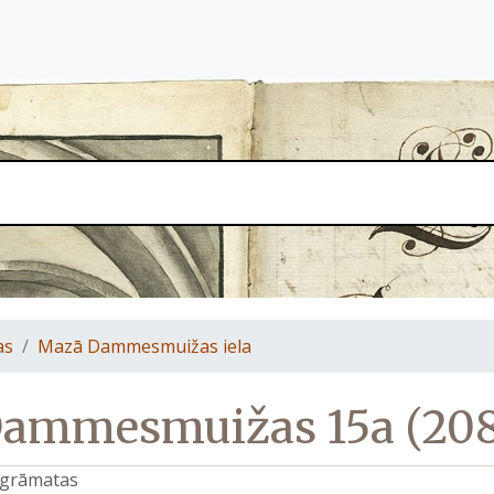
as
Mazā Dammesmuižas iela
ammesmuižas 15a (2085.
s grāmatas