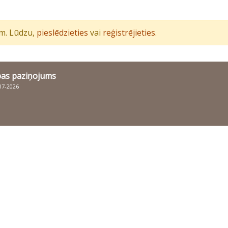
iem. Lūdzu,
pieslēdzieties
vai
reģistrējieties
.
bas paziņojums
007-2026