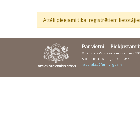
Attēli pieejami tikai reģistrētiem lietotāj
Par vietni
Piekļūstamī
© Latvijas Valsts vēstures arhīvs 2
Slokas iela 16, Rīga, LV – 1048
raduraksti@arhivi.gov.lv