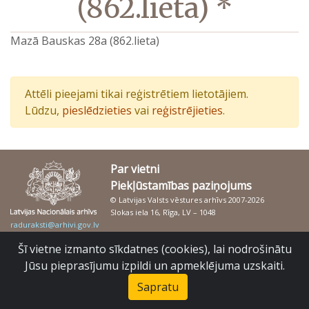
(862.lieta) *
Mazā Bauskas 28a (862.lieta)
Attēli pieejami tikai reģistrētiem lietotājiem.
Lūdzu,
pieslēdzieties
vai
reģistrējieties
.
Par vietni
Piekļūstamības paziņojums
© Latvijas Valsts vēstures arhīvs 2007-2026
Slokas iela 16, Rīga, LV – 1048
raduraksti@arhivi.gov.lv
Šī vietne izmanto sīkdatnes (cookies), lai nodrošinātu
Jūsu pieprasījumu izpildi un apmeklējuma uzskaiti.
Sapratu